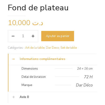
Fond de plateau
10,000
د.ت
quantité
Ajouter au panier
de
Fond
de
Catégories :
Art de la table
,
Dar Deco
,
Set de table
plateau
Informations complémentaires
Dimensions
24 × 16 cm
72 H
Delai de livraison
Dar Déco
Marque
Avis
0