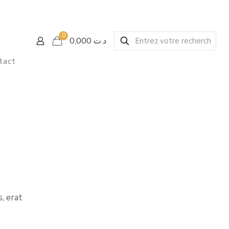
0
د.ت 0,000
tact
, erat