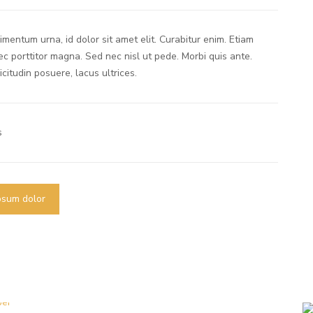
mentum urna, id dolor sit amet elit. Curabitur enim. Etiam
ec porttitor magna. Sed nec nisl ut pede. Morbi quis ante.
icitudin posuere, lacus ultrices.
s
psum dolor