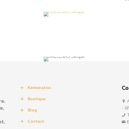
Co
→
Kerkenatiss
→
Boutique
re.
A
e,
- S
→
Blog
T
→
Contact
nt.
E