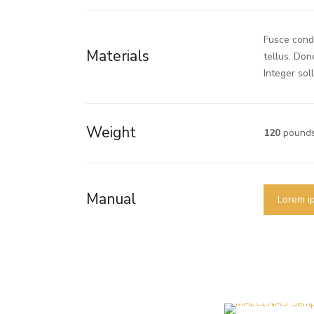
Fusce condi
Materials
tellus. Don
Integer soll
Weight
120
pound
Manual
Lorem i