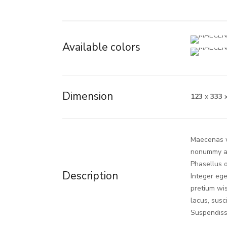
Available colors
Dimension
123
x
333
Maecenas wi
nonummy at,
Phasellus o
Description
Integer ege
pretium wis
lacus, susci
Suspendisse